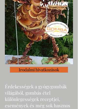
Irodalmi hivatkozások
Érdekességek a gyógygombák
világából, gombás étel
különlegességek receptjei,
események és még sok hasznos