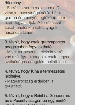
őrlemény.
- Forrázás során maximum a C-
vitamin mennyisége sérül, bár a
gomba őrleményét legfőképp nem
ezért fogyasztjuk. A forrázással
sokat tehetünk a hatóanyagok
hasznosulásáért.
3. tévhit, hogy csak grammpontos
adagolásban fogyasztható
- Mivel természetes élelmiszerről
van szó, így túladagolni csak nagyon
szélsőséges adagolás mellett lehet.
4. tévhit, hogy Kína a természetes
lelőhelye.
- Magyarország erdeiben is
gyűjthető.
5. tévhit, hogy a Reishi a Ganoderma
és a Pecsétviaszgomba egymástól