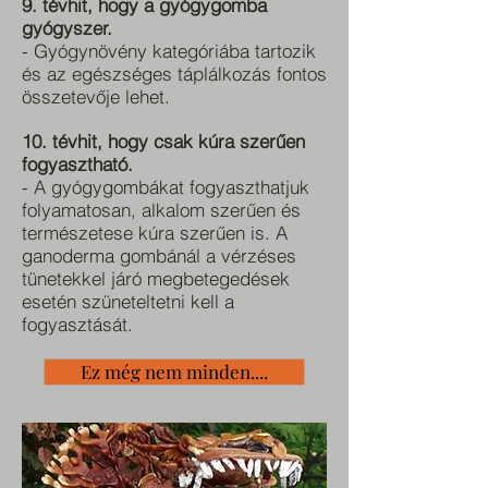
9. tévhit, hogy a gyógygomba
gyógyszer.
- Gyógynövény kategóriába tartozik
és az egészséges táplálkozás fontos
összetevője lehet.
10. tévhit, hogy csak kúra szerűen
fogyasztható.
- A gyógygombákat fogyaszthatjuk
folyamatosan, alkalom szerűen és
természetese kúra szerűen is. A
ganoderma gombánál a vérzéses
tünetekkel járó megbetegedések
esetén szüneteltetni kell a
fogyasztását.
Ez még nem minden....