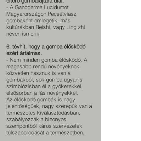
eltérő gombafajtára utal.
- A Ganoderma Lucidumot
Magyarországon Pecsétviasz
gombaként emlegetik, más
kultúrákban Reishi, vagy Ling zhi
néven ismerik.
6. tévhit, hogy a gomba élősködő
ezért ártalmas.
- Nem minden gomba élősködő. A
magasabb rendű növényeknek
közvetlen hasznuk is van a
gombákból, sok gomba ugyanis
szimbiózisban él a gyökerekkel,
elsősorban a fás növényekkel.
Az élősködő gombák is nagy
jelentőségűek, nagy szerepük van a
természetes kiválasztódásban,
szabályozzák a bizonyos
szempontból káros szervezetek
túlszaporodását a természetben.