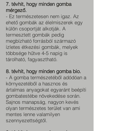
7. tévhit, hogy minden gomba
mérgező.
- Ez természetesen nem igaz. Az
ehető gombák az élelmiszerek egy
külön csoportját alkotják. A
termesztett gombák pedig
megbízható forrásból származó
ízletes étkezési gombák, melyek
többsége hűtve 4-5 napig is
tárolható, fagyasztható.
8. tévhit, hogy minden gomba bio.
- A gomba természetéből adódóan a
környezetéből a hasznos és
ártalmas anyagokat egyaránt beépíti
gombatestébe növekedése során.
Sajnos manapság, nagyon kevés
olyan természetes terület van ami
mentes lenne valamilyen
szennyezettségtől.