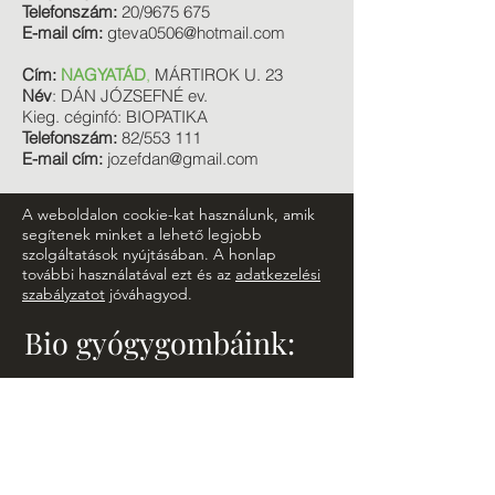
Telefonszám:
20/9675 675
E-mail cím:
gteva0506@hotmail.com
Cím:
NAGYATÁD
,
MÁRTIROK U. 23
Név
: DÁN JÓZSEFNÉ ev.
Kieg. céginfó: BIOPATIKA
Telefonszám:
82/553 111
E-mail cím:
jozefdan@gmail.com
A weboldalon cookie-kat használunk, amik
segítenek minket a lehető legjobb
szolgáltatások nyújtásában. A honlap
további használatával ezt és az
adatkezelési
szabályzatot
jóváhagyod.
Bio gyógygombáink:
- Ganoderma gomba
- Shiitake gomba
- Gyapjas tintagomba
- Süngomba