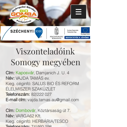
Viszonteladóink
Somogy
megyében
Cím:
Kaposvár
, Damjanich J. U. 4
Név:
VAJDA TAMÁS ev.
Kieg. céginfó: SALUS BIO ÉS REFORM
ÉLELMISZER SZAKÜZLET
Telefonszám:
82/222 027
E-mail cím:
vajda.tamas.au@gmail.com
Cím:
Dombovár
, Köztársaság út 7.
Név:
VARGA62 Kft.
Kieg. céginfó: HERBÁRIA/TESCO
Telefonszám:
74/460 198