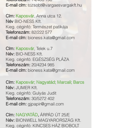
E-mail cím:
tozsobt@vargaesvargakft.hu
Cím:
Kaposvár
, Anna utca 12.
Név
BIO-NESS Kft.
Kieg. céginfó: Természet patikája
Telefonszám:
82/222 577
E-mail cím:
bioness.kata@gmail.com
Cím:
Kaposvár
, Telek u.7
Név:
BIO-NESS Kft.
Kieg. céginfó: EGÉSZSÉG PLÁZA
Telefonszám:
20/4234 985
E-mail cím:
bioness.kata@gmail.com
Cím:
Kaposvár; Nagyatád; Marcali; Barcs
Név:
JUMER Kft.
Kieg. céginfó: Gulyás Judit
Telefonszám:
30/5272 402
E-mail cím:
gjpapir@gmail.com
Cím:
NAGYATÁD
,
ÁRPÁD ÚT 25/E
Név:
BIONWELL MAGYARORSZÁG Kft.
Kieg. céginfó: KINCSES HÁZ BIOBOLT