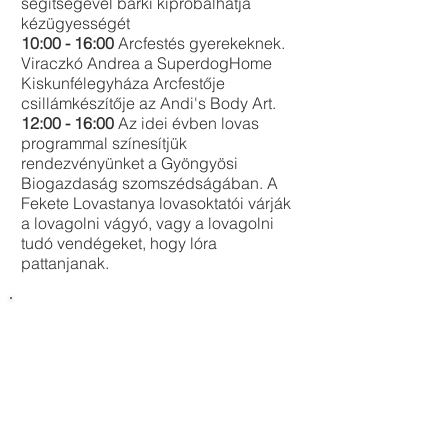
segítségével bárki kipróbálhatja
kézügyességét
10:00 - 16:00
Arcfestés gyerekeknek.
Viraczkó Andrea a SuperdogHome
Kiskunfélegyháza Arcfestője
csillámkészítője az Andi's Body Art.
12:00 - 16:00
Az idei évben lovas
programmal színesítjük
rendezvényünket a Gyöngyösi
Biogazdaság szomszédságában. A
Fekete Lovastanya lovasoktatói várják
a lovagolni vágyó, vagy a lovagolni
tudó vendégeket, hogy lóra
pattanjanak.
Egész napos
üzemlátogatás, termék
bemutató és kóstoló
Biogombás termékek bemutatása,
Ganodermás-tea, -kávé kóstoló