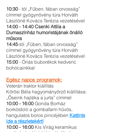
10:30
- tól „Fűben, fában orvosság”
címmel gyógynövény túra Horváth
Lászlóné Kovács Terézia vezetésével
14:00 - 14:40 Csenki Attila a
Dumaszínház humoristájának önálló
műsora
14:45
-tól „Fűben, fában orvosság”
címmel gyógynövény túra Horváth
Lászlóné Kovács Terézia vezetésével
15:00
- Óriás buborékok kedvenc
bohócainkkal
Egész napos programok:
Veterán traktor kiállítás
Kőrösi Béla hagyományőrző kiállítása:
„Őseink hajléka a jurta” címmel
10:00 - 16:00
Gonda Borház
borkóstoló a gombafarm hűvös,
hangulatos boros pincéjében
Kattints
ide a részletekért!
10:00 - 16:00
Kis Virág keramikus