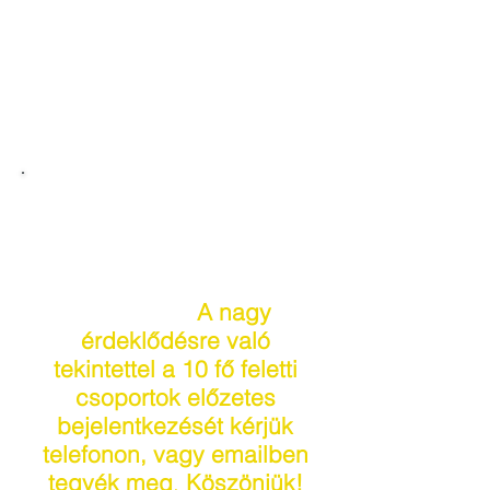
Vendégeinket “EzVíz”-zel várjuk. Az
“EzVíz” Pi-víz életenergiával teli
rendezett víz
Pilze-Nagy Kft laskagomba termesztés
és kereskedelem
Gombász kiállítás, kecskeméti és
miskolci Gombász Egyesület
Rendezvényünk 9-18
óráig tart. Egyéni
látogatók regisztrációjára
a helyszínen lesz
lehetőség.
A nagy
érdeklődésre való
tekintettel a 10 fő feletti
csoportok előzetes
bejelentkezését kérjük
telefonon, vagy emailben
tegyék meg
.
Köszönjük!