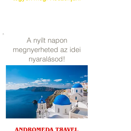
Tel.:
+36 20 587 4121
E-mail:
biogomba@biogomba.hu
A nyílt napon
megnyerheted az idei
nyaralásod!